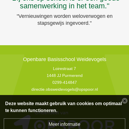
samenwerking in het team."
"Vernieuwingen worden weloverwogen en
stapsgewijs ingevoerd."
Openbare Basisschool Weidevogels
Loirestraat 7
1448 JJ Purmerend
0299-414847
directie.obsweidevogels@opspoor.nl
Deze website maakt gebruik van cookies om optimaal
te kunnen functioneren.
Meer informatie